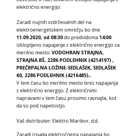
električno energijo:
Zaradi nujnih vzdrževalnih del na
elektroenergetskem omrežju bo dne
11.09.2020, od 08:30
do predvidoma
14:00
izklopljeno napajanje z električno energijo za
merilno mesto:
VODOHRAN STRAJNA,
STRAJNA BŠ, 2286 PODLEHNIK (4214197) ,
PREČRPALNA LOŽINE-SEDLAŠEK, SEDLAŠEK
60, 2286 PODLEHNIK (4216485)..
V tem času bo merilno mesto brez napajanja
z električno energijo. Z električnimi
napravami v tem času prosimo ravnajte, kot
da so pod napetostjo.
Vaš distributer: Elektro Maribor, d.d.
Zaradi izpada elektročnega napajanja bo